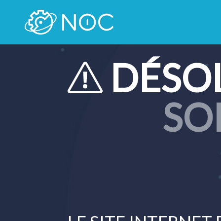
DÉSO
SO